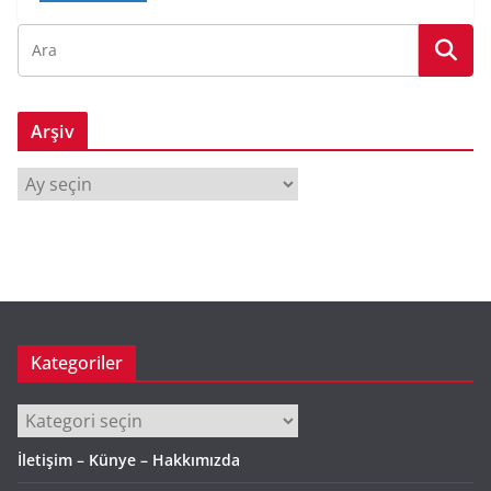
Arşiv
A
r
ş
i
v
Kategoriler
Kategoriler
İletişim – Künye – Hakkımızda