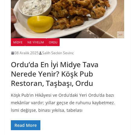
MIDYE
NE YİYELİM
ORDU
08 Aralık 2025
Salih Seckin Sevinc
Ordu’da En İyi Midye Tava
Nerede Yenir? Köşk Pub
Restoran, Taşbaşı, Ordu
Köşk Pub’ın Hikâyesi ve Ordu’daki Yeri Ordu’da bazı
mekânlar vardır; yıllar geçse de ruhunu kaybetmez.
İsmi değişse, binası yıkılsa, tabelası
Read More