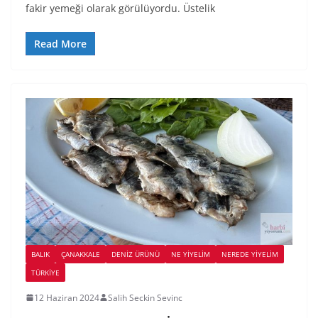
fakir yemeği olarak görülüyordu. Üstelik
Read More
BALIK
ÇANAKKALE
DENIZ ÜRÜNÜ
NE YİYELİM
NEREDE YİYELİM
TÜRKIYE
12 Haziran 2024
Salih Seckin Sevinc