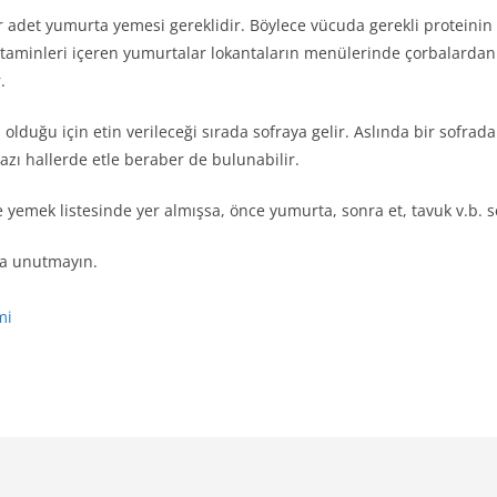
 adet yumurta yemesi gereklidir. Böylece vücuda gerekli proteini
vitaminleri içeren yumurtalar lokantaların menülerinde çorbalardan 
.
olduğu için etin verileceği sırada sofraya gelir. Aslında bir sofr
ı hallerde etle beraber de bulunabilir.
yemek listesinde yer almışsa, önce yumurta, sonra et, tavuk v.b. se
da unutmayın.
mi