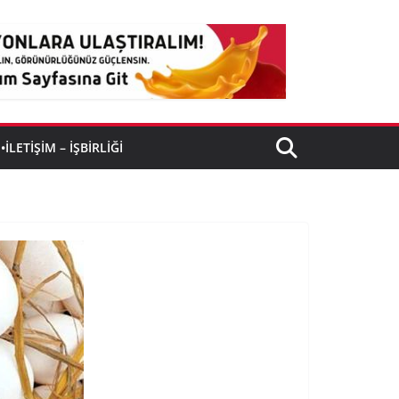
•İLETIŞIM – İŞBIRLIĞI