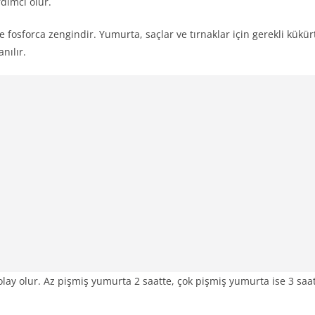
dımcı olur.
e fosforca zengindir. Yumurta, saçlar ve tırnaklar için gerekli kükür
nılır.
kolay olur. Az pişmiş yumurta 2 saatte, çok pişmiş yumurta ise 3 saa