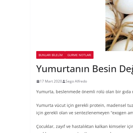
BUNLARI BILELIM
GURME NOTLARI
Yumurtanın Besin Değ
17 Mart 2020
Sego Alfredo
Yumurta, beslenmede önemli rolü olan bir gıda 
Yumurta vücut için gerekli protein, madensel tuz
için gerekli olan ve sentezlenemeyen “exogen ami
Çocuklar, zayıf ve hastalıktan kalkan kimseler iç