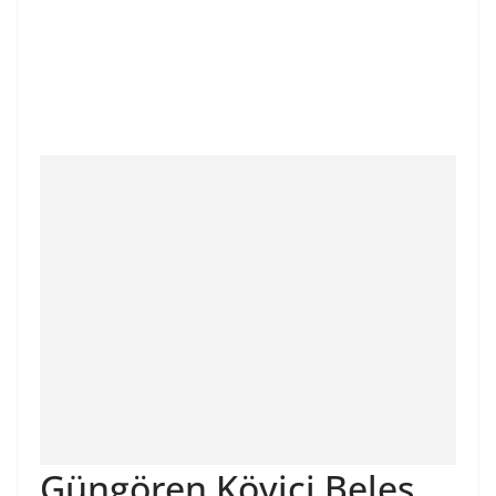
Güngören Köyiçi Beleş