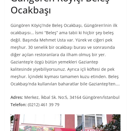
Ocakbaşı
Güngören Köyiçi’nde Beleş Ocakbaşı, Güngören’inin ilk
ocakbaşısı… İsmi “Beleş” ama tabii ki hiçbir şey beleş
değil. Başında Mehmet Usta var. Yürek ve ciğeri pek
meşhur. 30 senelik bir ocakbaşı burası ve sonrasında
diğer açılan restoranlara da ilham olmuş bir yer.
Gaziantep’e özgü bütün yemekleri Gaziantep
kalitesinde yiyebiliyorsunuz. Ayrıca içli köftesi de pek
meşhur. İçindeki kıyması tamamen kuzu etinden. Beleş
Ocakbaşı’nda kullanılan baharatlar bile Gaziantep’ten….
Adres:
Merkez, İkbal Sk. No:5, 34164 Güngören/İstanbul
Telefon:
(0212) 461 39 79