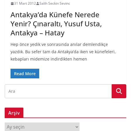
31 Mart 2012
Salih Seckin Sevinc
Antakya’da Künefe Nerede
Yenir? Çınaraltı, Yusuf Usta,
Antakya – Hatay
Hep önce yedik ve sonrasında anılar demlendikçe
yazdık. Bu sefer tam da Antakya‘da iken ve künefeleri,
kebapları midemize indirdikten hemen
Read More
Arşiv
A