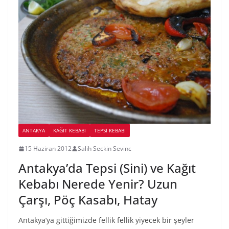
ANTAKYA
KAĞIT KEBABI
TEPSI KEBABI
15 Haziran 2012
Salih Seckin Sevinc
Antakya’da Tepsi (Sini) ve Kağıt
Kebabı Nerede Yenir? Uzun
Çarşı, Pöç Kasabı, Hatay
Antakya’ya gittiğimizde fellik fellik yiyecek bir şeyler