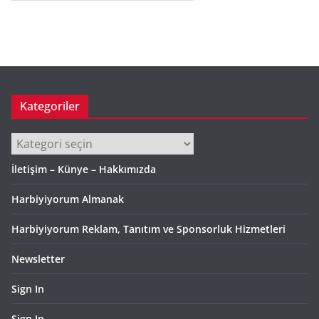
r
ş
i
v
Kategoriler
Kategoriler
İletişim – Künye – Hakkımızda
Harbiyiyorum Almanak
Harbiyiyorum Reklam, Tanıtım ve Sponsorluk Hizmetleri
Newsletter
Sign In
Sign In