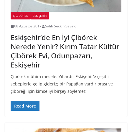
ÇIĞ BÖREK
ESKIŞEHIR
08 Ağustos 2017
Salih Seckin Sevinc
Eskişehir’de En İyi Çibörek
Nerede Yenir? Kırım Tatar Kültür
Çibörek Evi, Odunpazarı,
Eskişehir
Çibörek mühim mesele. Yıllardır Eskişehir’e çeşitli
sebeplerle gelip gideriz; bir Papağan vardır orası ve
çiböreği için kimse iyi birşey söylemez
Read More