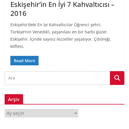
Eskişehir’in En İyi 7 Kahvaltıcısı –
2016
Eskişehir’deki En İyi Kahvaltıcılar Öğrenci şehri,
Türkiye’nin Venedik’i, yaşanılası en bir harbi güzel
Eskişehir. İçinde sayısız lezzetler yaşatıyor. Çiböreği,
köftesi,
Read More
Arşiv
A
r
ş