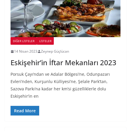
DIĞER LISTELER
LİSTELER
14 Nisan 2023
Zeynep Güçlücan
Eskişehir’in İftar Mekanları 2023
Porsuk Çayı’ndan ve Adalar Bölgesi’ne, Odunpazarı
Evleri’nden, Kurşunlu Külliyesi’ne, Şelale Park’tan,
Sazova Parkı’na kadar her km’si güzelliklerle dolu
Eskişehir’in en
Read More