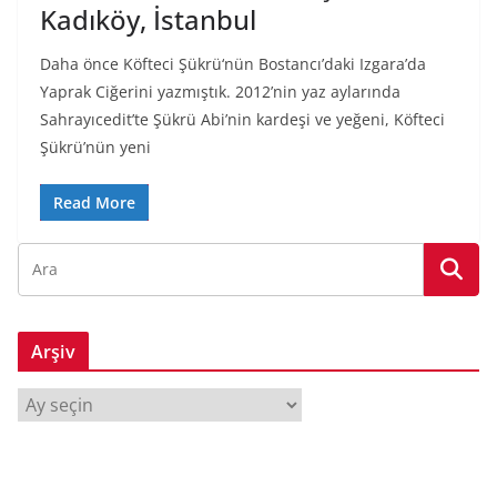
Kadıköy, İstanbul
Daha önce Köfteci Şükrü‘nün Bostancı’daki Izgara’da
Yaprak Ciğerini yazmıştık. 2012’nin yaz aylarında
Sahrayıcedit’te Şükrü Abi’nin kardeşi ve yeğeni, Köfteci
Şükrü’nün yeni
Read More
Arşiv
A
r
ş
i