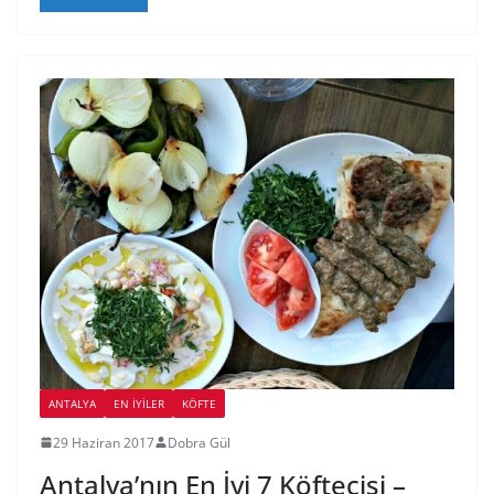
ANTALYA
EN İYILER
KÖFTE
29 Haziran 2017
Dobra Gül
Antalya’nın En İyi 7 Köftecisi –