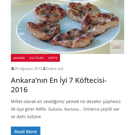
ANKARA
EN İYILER
KÖFTE
26 Ağustos 2016
Dobra Gül
Ankara’nın En İyi 7 Köftecisi-
2016
Millet olarak en sevdiğimiz yemek ne deseler şüphesiz
ilk üçe girer köfte. Sulusu, kurusu… Onlarca çeşidi var
ve dahi üstüne
Read More