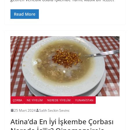
Read More
ÇORBA
NE YİYELİM
NEREDE YİYELİM
YUNANISTAN
25 Mart 2024
Salih Seckin Sevinc
Atina’da En İyi İşkembe Çorbası