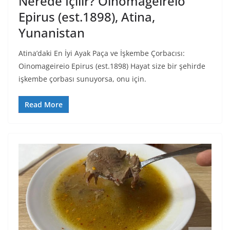
Nerede İçilir? Oinomageireio
Epirus (est.1898), Atina,
Yunanistan
Atina’daki En İyi Ayak Paça ve İşkembe Çorbacısı:
Oinomageireio Epirus (est.1898) Hayat size bir şehirde
işkembe çorbası sunuyorsa, onu için.
Read More