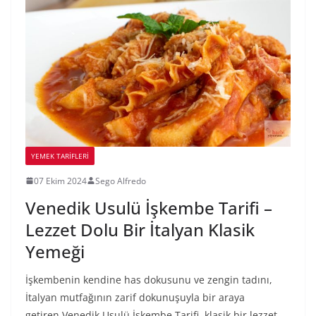
YEMEK TARİFLERİ
07 Ekim 2024
Sego Alfredo
Venedik Usulü İşkembe Tarifi –
Lezzet Dolu Bir İtalyan Klasik
Yemeği
İşkembenin kendine has dokusunu ve zengin tadını,
İtalyan mutfağının zarif dokunuşuyla bir araya
getiren Venedik Usulü İşkembe Tarifi, klasik bir lezzet