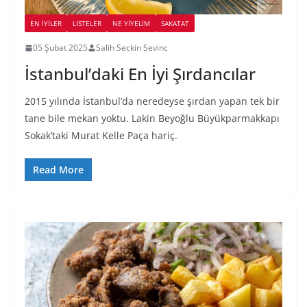
EN İYILER
LİSTELER
NE YİYELİM
SAKATAT
05 Şubat 2025
Salih Seckin Sevinc
İstanbul’daki En İyi Şırdancılar
2015 yılında İstanbul’da neredeyse şırdan yapan tek bir
tane bile mekan yoktu. Lakin Beyoğlu Büyükparmakkapı
Sokak’taki Murat Kelle Paça hariç.
Read More