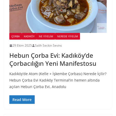
ÇORBA
KADIKÖY
NE YİYELİM
NEREDE YİYELİM
29 Ekim 2025
Salih Seckin Sevinc
Hebun Çorba Evi: Kadıköy’de
Çorbacılığın Yeni Manifestosu
Kadıköy’de Atom (Kelle + İşkembe Çorbası) Nerede İçilir?
Hebun Çorba Evi Kadıköy Terminal’in hemen altında
açılan Hebun Çorba Evi, Anadolu
Read More