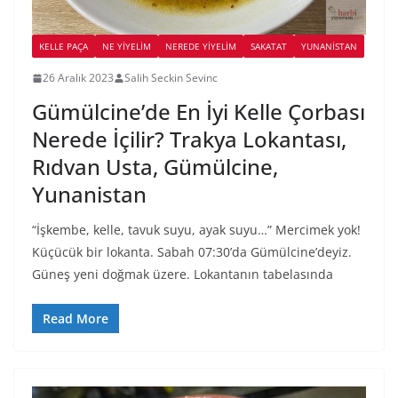
KELLE PAÇA
NE YİYELİM
NEREDE YİYELİM
SAKATAT
YUNANISTAN
26 Aralık 2023
Salih Seckin Sevinc
Gümülcine’de En İyi Kelle Çorbası
Nerede İçilir? Trakya Lokantası,
Rıdvan Usta, Gümülcine,
Yunanistan
“İşkembe, kelle, tavuk suyu, ayak suyu…” Mercimek yok!
Küçücük bir lokanta. Sabah 07:30’da Gümülcine’deyiz.
Güneş yeni doğmak üzere. Lokantanın tabelasında
Read More