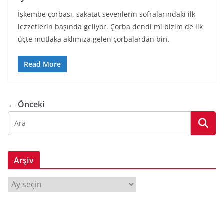
İşkembe çorbası, sakatat sevenlerin sofralarındaki ilk
lezzetlerin başında geliyor. Çorba dendi mi bizim de ilk
üçte mutlaka aklımıza gelen çorbalardan biri.
Read More
← Önceki
Arşiv
A
r
ş
i