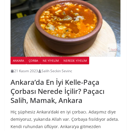
ANKARA
ÇORBA
NE YİYELİM
NEREDE YİYELİM
21 Kasım 2023
Salih Seckin Sevinc
Ankara’da En İyi Kelle-Paça
Çorbası Nerede İçilir? Paçacı
Salih, Mamak, Ankara
Hiç şüphesiz Ankara’daki en iyi çorbacı. Adaşımız diye
demiyoruz, yukarıda Allah var. Çorbaya fısıldıyor adeta.
Kendi ruhundan üflüyor. Ankara’ya gitmezden