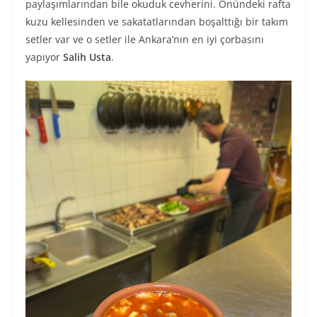
paylaşımlarından bile okuduk cevherini. Önündeki rafta
kuzu kellesinden ve sakatatlarından boşalttığı bir takım
setler var ve o setler ile Ankara’nın en iyi çorbasını
yapıyor
Salih Usta
.