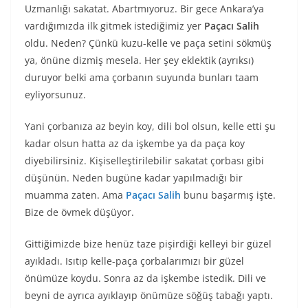
Uzmanlığı sakatat. Abartmıyoruz. Bir gece Ankara’ya
vardığımızda ilk gitmek istediğimiz yer
Paçacı Salih
oldu. Neden? Çünkü kuzu-kelle ve paça setini sökmüş
ya, önüne dizmiş mesela. Her şey eklektik (ayrıksı)
duruyor belki ama çorbanın suyunda bunları taam
eyliyorsunuz.
Yani çorbanıza az beyin koy, dili bol olsun, kelle etti şu
kadar olsun hatta az da işkembe ya da paça koy
diyebilirsiniz. Kişiselleştirilebilir sakatat çorbası gibi
düşünün. Neden bugüne kadar yapılmadığı bir
muamma zaten. Ama
Paçacı Salih
bunu başarmış işte.
Bize de övmek düşüyor.
Gittiğimizde bize henüz taze pişirdiği kelleyi bir güzel
ayıkladı. Isıtıp kelle-paça çorbalarımızı bir güzel
önümüze koydu. Sonra az da işkembe istedik. Dili ve
beyni de ayrıca ayıklayıp önümüze söğüş tabağı yaptı.