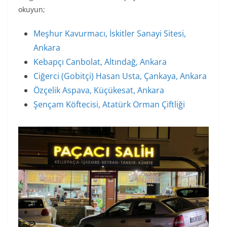
okuyun;
Meşhur Kavurmacı, İskitler Sanayi Sitesi,
Ankara
Kebapçı Canbolat, Altındağ, Ankara
Ciğerci (Gobitçi) Hasan Usta, Çankaya, Ankara
Özçelik Aspava, Küçükesat, Ankara
Şençam Köftecisi, Atatürk Orman Çiftliği