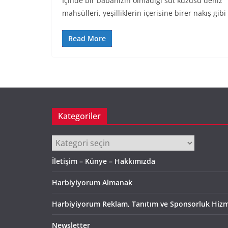
İçinde bir babanızın olmadığı süt kuzusu deniz
mahsülleri, yeşilliklerin içerisine birer nakış gibi
Read More
Kategoriler
Kategoriler
İletişim – Künye – Hakkımızda
Harbiyiyorum Almanak
Harbiyiyorum Reklam, Tanıtım ve Sponsorluk Hizm
Newsletter