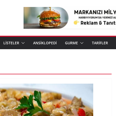
LİSTELER
ANSİKLOPEDİ
GURME
TARİFLER