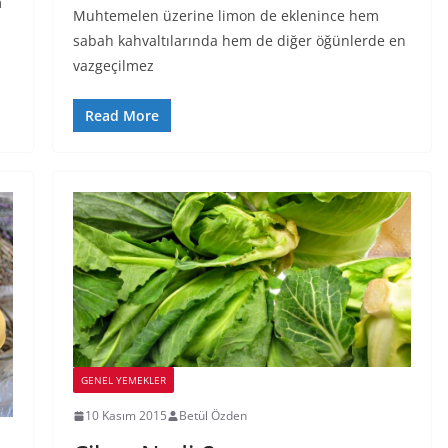
m
Muhtemelen üzerine limon de eklenince hem
sabah kahvaltılarında hem de diğer öğünlerde en
vazgeçilmez
Read More
GENEL YEMEKLER
10 Kasım 2015
Betül Özden