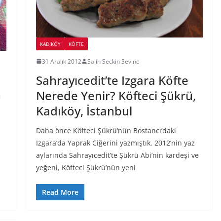
KADIKÖY
KÖFTE
31 Aralık 2012
Salih Seckin Sevinc
Sahrayıcedit’te Izgara Köfte
n
Nerede Yenir? Köfteci Şükrü,
Kadıköy, İstanbul
Daha önce Köfteci Şükrü‘nün Bostancı’daki
Izgara’da Yaprak Ciğerini yazmıştık. 2012’nin yaz
aylarında Sahrayıcedit’te Şükrü Abi’nin kardeşi ve
yeğeni, Köfteci Şükrü’nün yeni
Read More