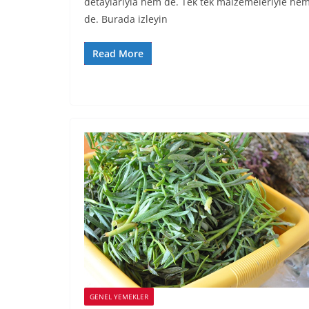
detaylarıyla hem de. Tek tek malzemeleriyle he
de. Burada izleyin
Read More
GENEL YEMEKLER