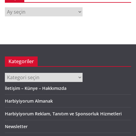
A
r
ş
i
v
Kategoriler
Kategoriler
İletişim – Künye – Hakkımızda
Harbiyiyorum Almanak
Harbiyiyorum Reklam, Tanıtım ve Sponsorluk Hizmetleri
Newsletter