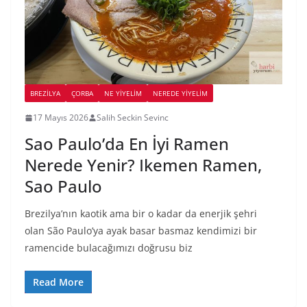
BREZILYA
ÇORBA
NE YİYELİM
NEREDE YİYELİM
17 Mayıs 2026
Salih Seckin Sevinc
Sao Paulo’da En İyi Ramen
Nerede Yenir? Ikemen Ramen,
Sao Paulo
Brezilya’nın kaotik ama bir o kadar da enerjik şehri
olan São Paulo’ya ayak basar basmaz kendimizi bir
ramencide bulacağımızı doğrusu biz
Read More