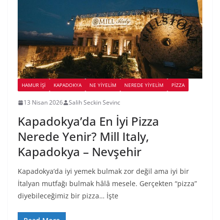
HAMUR İŞI
KAPADOKYA
NE YİYELİM
NEREDE YİYELİM
PIZZA
13 Nisan 2026
Salih Seckin Sevinc
Kapadokya’da En İyi Pizza
Nerede Yenir? Mill Italy,
Kapadokya – Nevşehir
Kapadokya’da iyi yemek bulmak zor değil ama iyi bir
İtalyan mutfağı bulmak hâlâ mesele. Gerçekten “pizza”
diyebileceğimiz bir pizza… İşte