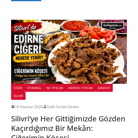
CIĞER
İSTANBUL
NE YİYELİM
NEREDE YİYELİM
SAKATAT
SILIVRI
16 Haziran 2026
Salih Seckin Sevinc
Silivri’ye Her Gittiğimizde Gözden
Kaçırdığımız Bir Mekân:
Ciğerimin Köşesi