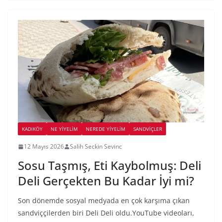
KADIKÖY
NE YİYELİM
NEREDE YİYELİM
SANDVIÇLER
12 Mayıs 2026
Salih Seckin Sevinc
Sosu Taşmış, Eti Kaybolmuş: Deli
Deli Gerçekten Bu Kadar İyi mi?
Son dönemde sosyal medyada en çok karşıma çıkan
sandviççilerden biri Deli Deli oldu.YouTube videoları,