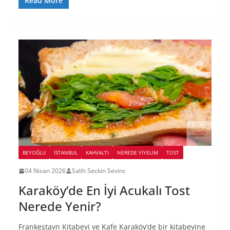
Read More
BEYOĞLU
İSTANBUL
KAHVALTI
NEREDE YİYELİM
TOST
04 Nisan 2026
Salih Seckin Sevinc
Karaköy’de En İyi Acukalı Tost
Nerede Yenir?
Frankeştayn Kitabevi ve Kafe Karaköy’de bir kitabevine