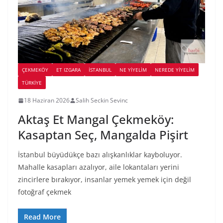
ÇEKMEKÖY
ET IZGARA
İSTANBUL
NE YİYELİM
NEREDE YİYELİM
TÜRKIYE
18 Haziran 2026
Salih Seckin Sevinc
Aktaş Et Mangal Çekmeköy:
Kasaptan Seç, Mangalda Pişirt
İstanbul büyüdükçe bazı alışkanlıklar kayboluyor.
Mahalle kasapları azalıyor, aile lokantaları yerini
zincirlere bırakıyor, insanlar yemek yemek için değil
fotoğraf çekmek
Read More