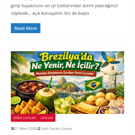
girip hayatınızın en iyi tostlarından birini yiyeceğinizi
söylesek… açık konuşalım, biz de başta
Read More
DIĞER LISTELER
LİSTELER
21 Mart 2026
Salih Seckin Sevinc