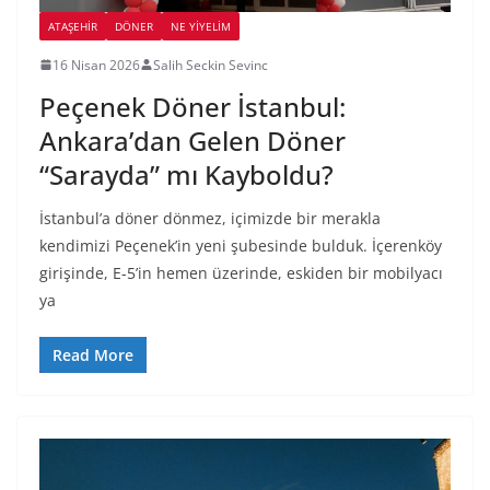
ATAŞEHIR
DÖNER
NE YİYELİM
16 Nisan 2026
Salih Seckin Sevinc
Peçenek Döner İstanbul:
Ankara’dan Gelen Döner
“Sarayda” mı Kayboldu?
İstanbul’a döner dönmez, içimizde bir merakla
kendimizi Peçenek’in yeni şubesinde bulduk. İçerenköy
girişinde, E-5’in hemen üzerinde, eskiden bir mobilyacı
ya
Read More