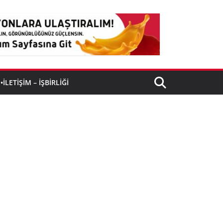
•İLETIŞIM – İŞBIRLIĞI