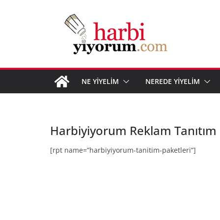
Skip
to
content
NE YİYELİM
NEREDE YİYELİM
Harbiyiyorum Reklam Tanıtım 
[rpt name=”harbiyiyorum-tanitim-paketleri”]