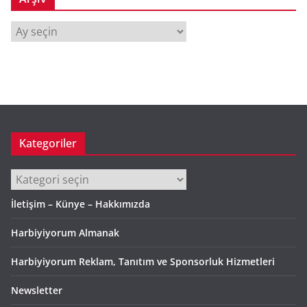
A
r
ş
i
v
Kategoriler
Kategoriler
İletişim – Künye – Hakkımızda
Harbiyiyorum Almanak
Harbiyiyorum Reklam, Tanıtım ve Sponsorluk Hizmetleri
Newsletter