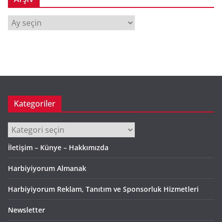
A
r
ş
i
v
Kategoriler
Kategoriler
İletişim – Künye – Hakkımızda
Harbiyiyorum Almanak
Harbiyiyorum Reklam, Tanıtım ve Sponsorluk Hizmetleri
Newsletter