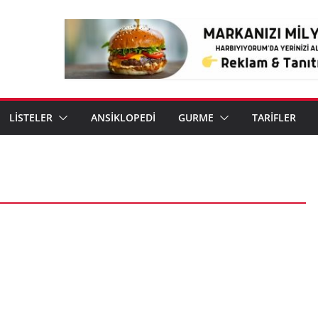
LİSTELER
ANSİKLOPEDİ
GURME
TARİFLER