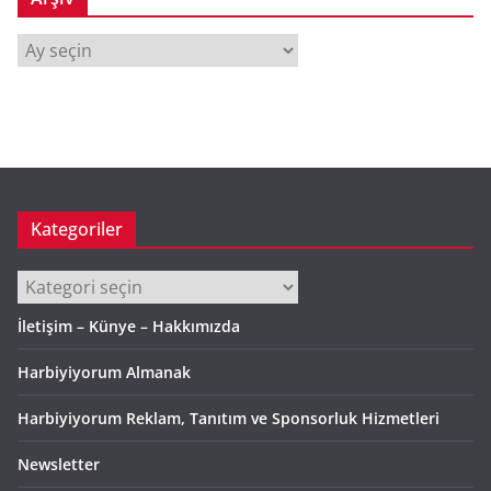
A
r
ş
i
v
Kategoriler
Kategoriler
İletişim – Künye – Hakkımızda
Harbiyiyorum Almanak
Harbiyiyorum Reklam, Tanıtım ve Sponsorluk Hizmetleri
Newsletter