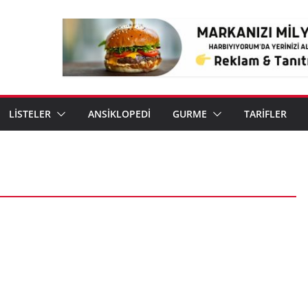
LİSTELER
ANSİKLOPEDİ
GURME
TARİFLER