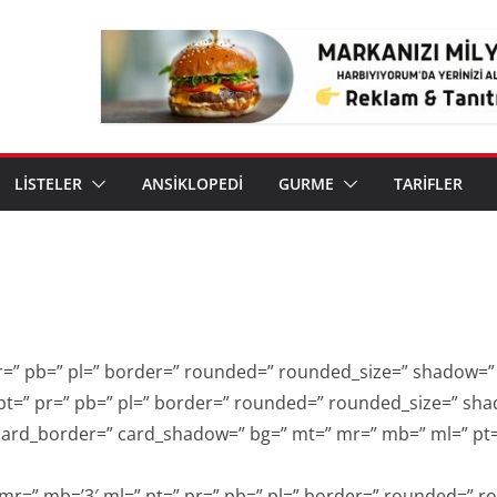
LİSTELER
ANSİKLOPEDİ
GURME
TARİFLER
r=” pb=” pl=” border=” rounded=” rounded_size=” shadow=” 
pt=” pr=” pb=” pl=” border=” rounded=” rounded_size=” sha
card_border=” card_shadow=” bg=” mt=” mr=” mb=” ml=” pt=
r=” mb=’3′ ml=” pt=” pr=” pb=” pl=” border=” rounded=” r