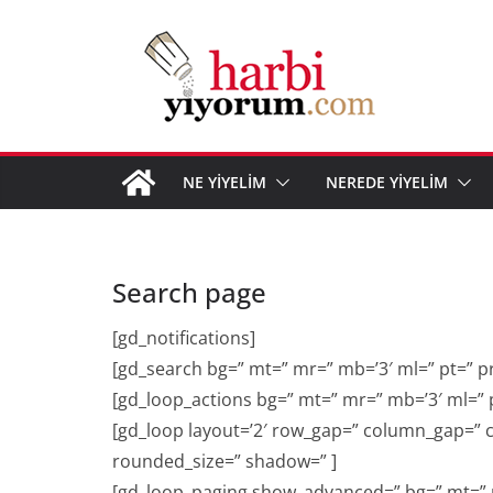
Skip
to
content
NE YİYELİM
NEREDE YİYELİM
Search page
[gd_notifications]
[gd_search bg=” mt=” mr=” mb=’3′ ml=” pt=” p
[gd_loop_actions bg=” mt=” mr=” mb=’3′ ml=” 
[gd_loop layout=’2′ row_gap=” column_gap=” 
rounded_size=” shadow=” ]
[gd_loop_paging show_advanced=” bg=” mt=” m