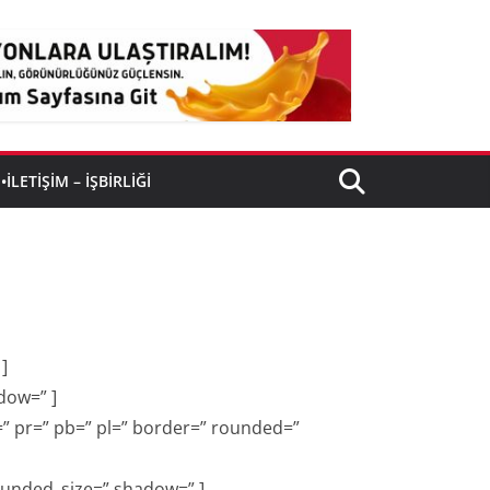
•İLETIŞIM – İŞBIRLIĞI
]
dow=” ]
” pr=” pb=” pl=” border=” rounded=”
ounded_size=” shadow=” ]