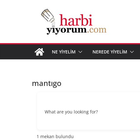
Skip
to
content
NE YİYELİM
NEREDE YİYELİM
mantıgo
What are you looking for?
1
mekan bulundu