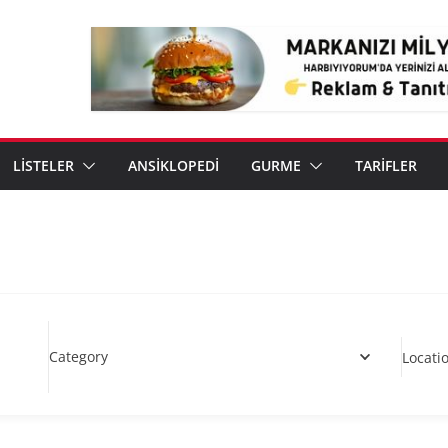
LİSTELER
ANSİKLOPEDİ
GURME
TARİFLER
Category
Locati