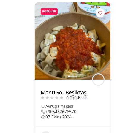
POPÜLER
MantıGo, Beşiktaş
0.0
(0)
₺
₺
₺
₺
Avrupa Yakası
+905462676570
07 Ekim 2024