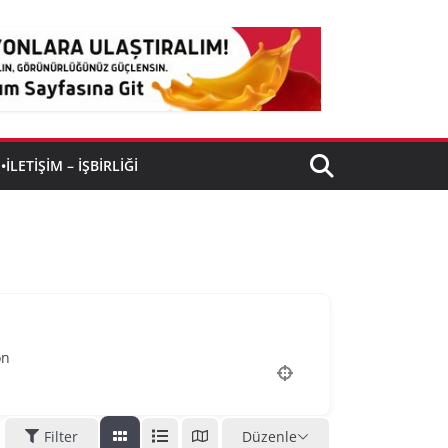
•İLETIŞIM – İŞBIRLIĞI
on
Filter
Düzenle