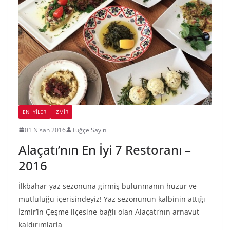
EN İYILER
İZMIR
01 Nisan 2016
Tuğçe Sayın
Alaçatı’nın En İyi 7 Restoranı –
2016
İlkbahar-yaz sezonuna girmiş bulunmanın huzur ve
mutluluğu içerisindeyiz! Yaz sezonunun kalbinin attığı
İzmir’in Çeşme ilçesine bağlı olan Alaçatı‘nın arnavut
kaldırımlarla