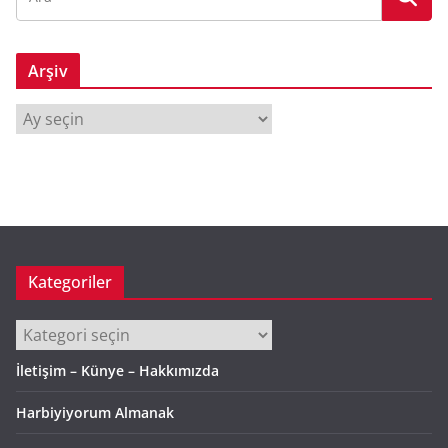
Arşiv
A
r
ş
i
v
Kategoriler
Kategoriler
İletişim – Künye – Hakkımızda
Harbiyiyorum Almanak