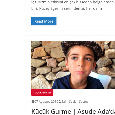
iç turizmin etkisini en çok hisseden bölgelerden
biri. Kuzey Ege’nin serin denizi, her daim
Read More
KÜÇÜK GURME
07 Ağustos 2016
Salih Seckin Sevinc
Küçük Gurme | Asude Ada’d