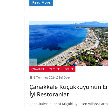
Read More
ÇANAKKALE
EN İYILER
LİSTELER
13 Temmuz 2024
Şef Özer
Çanakkale Küçükkuyu’nun E
İyi Restoranları
Çanakkale’nin incisi Küçükkuyu, son yıllarda art