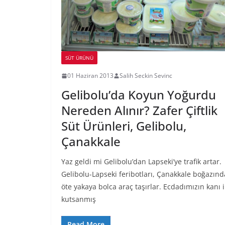
SÜT ÜRÜNÜ
01 Haziran 2013
Salih Seckin Sevinc
Gelibolu’da Koyun Yoğurdu
Nereden Alınır? Zafer Çiftlik
Süt Ürünleri, Gelibolu,
Çanakkale
Yaz geldi mi Gelibolu’dan Lapseki’ye trafik artar.
Gelibolu-Lapseki feribotları, Çanakkale boğazınd
öte yakaya bolca araç taşırlar. Ecdadımızın kanı i
kutsanmış
Read More