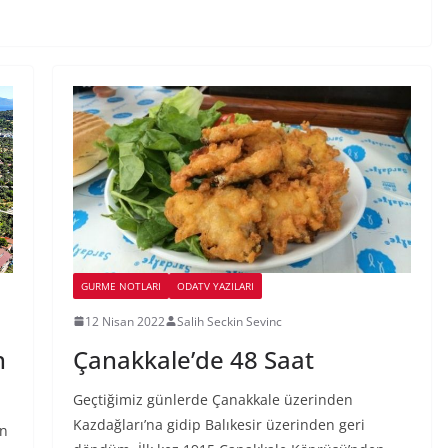
GURME NOTLARI
ODATV YAZILARI
12 Nisan 2022
Salih Seckin Sevinc
n
Çanakkale’de 48 Saat
Geçtiğimiz günlerde Çanakkale üzerinden
Kazdağları’na gidip Balıkesir üzerinden geri
an