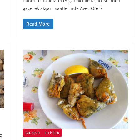
döndüm. İlk kez 1915 Çanakkale Köprüsü’nden
geçerek akşam saatlerinde Avec Otel’e
Read More
a
BALIKESIR
EN İYILER