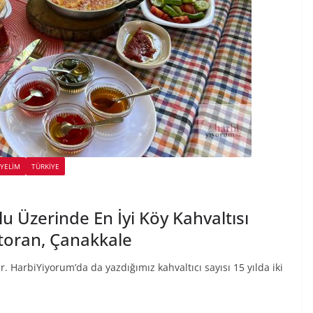
İYELİM
TÜRKIYE
 Üzerinde En İyi Köy Kahvaltısı
toran, Çanakkale
dir. HarbiYiyorum’da da yazdığımız kahvaltıcı sayısı 15 yılda iki