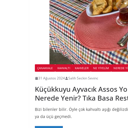
ÇANAKKALE
KAHVALTI
KAHVELER
NE YİYELİM
NEREDE Y
31 Ağustos 2024
Salih Seckin Sevinc
Küçükkuyu Ayvacık Assos Yolu
Nerede Yenir? Tıka Basa Res
Bizi bilenler bilir. Öyle çok kahvaltı aşığı değiliz
ya da üçü geçmedi.