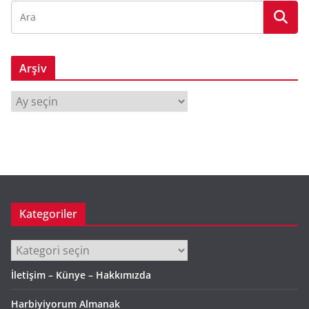
Arşiv
A
r
ş
i
v
Kategoriler
Kategoriler
İletişim – Künye – Hakkımızda
Harbiyiyorum Almanak