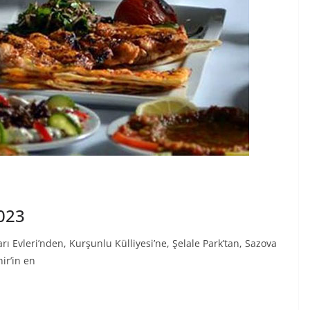
2023
ı Evleri’nden, Kurşunlu Külliyesi’ne, Şelale Park’tan, Sazova
ir’in en