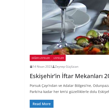
DIĞER LISTELER
LİSTELER
14 Nisan 2023
Zeynep Güçlücan
Eskişehir’in İftar Mekanları 
Porsuk Çayı’ndan ve Adalar Bölgesi’ne, Odunpazar
Parkı’na kadar her km’si güzelliklerle dolu Eskişeh
Read More