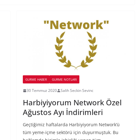
GURME HABER
GURME NOTLARI
30 Temmuz 2020
Salih Seckin Sevinc
Harbiyiyorum Network Özel
Ağustos Ayı İndirimleri
Geçtiğimiz haftalarda Harbiyiyorum Network’ü
tüm yeme-içme sektörü için duyurmuştuk. Bu