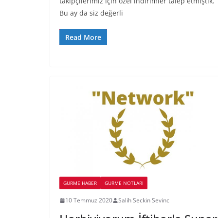
takipçilerimiz için özel indirimler talep etmiştik.
Bu ay da siz değerli
Read More
GURME HABER
GURME NOTLARI
10 Temmuz 2020
Salih Seckin Sevinc