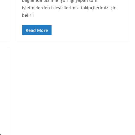
bağlamda bizimle işbirliği yapan tüm
işletmelerden izleyicilerimiz, takipçilerimiz için
belirli
Read More