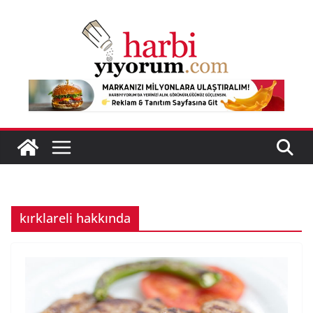
Skip
to
content
kırklareli hakkında