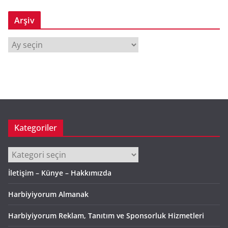
Arşiv
A
r
ş
i
v
Kategoriler
Kategoriler
İletişim – Künye – Hakkımızda
Harbiyiyorum Almanak
Harbiyiyorum Reklam, Tanıtım ve Sponsorluk Hizmetleri