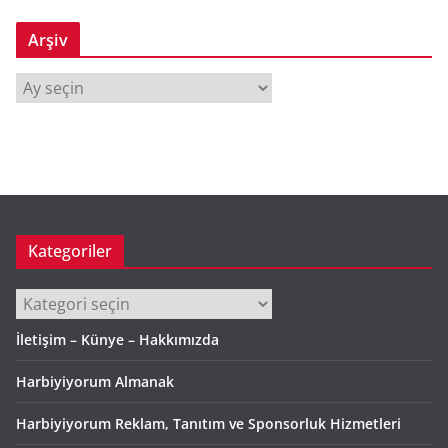
Arşiv
A
r
ş
i
v
Kategoriler
Kategoriler
İletişim – Künye – Hakkımızda
Harbiyiyorum Almanak
Harbiyiyorum Reklam, Tanıtım ve Sponsorluk Hizmetleri