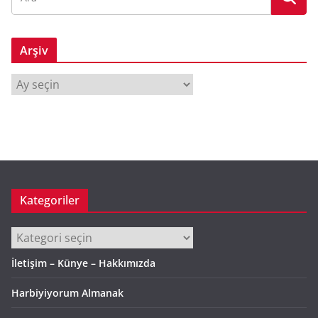
Arşiv
A
r
ş
i
v
Kategoriler
Kategoriler
İletişim – Künye – Hakkımızda
Harbiyiyorum Almanak