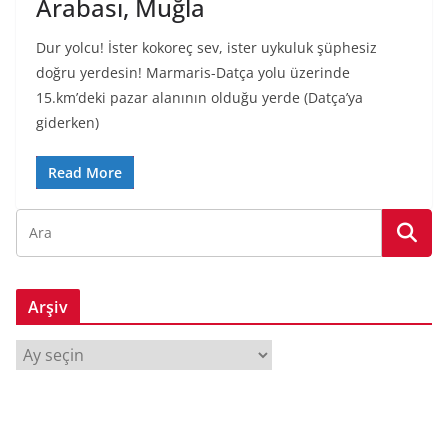
Arabası, Muğla
Dur yolcu! İster kokoreç sev, ister uykuluk şüphesiz
doğru yerdesin! Marmaris-Datça yolu üzerinde
15.km’deki pazar alanının olduğu yerde (Datça’ya
giderken)
Read More
Arşiv
A
r
ş
i