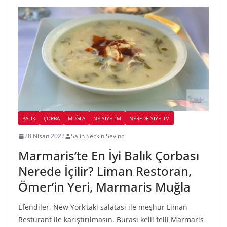
BALIK
ÇORBA
MUĞLA
NE YİYELİM
NEREDE YİYELİM
28 Nisan 2022
Salih Seckin Sevinc
Marmaris’te En İyi Balık Çorbası
Nerede İçilir? Liman Restoran,
Ömer’in Yeri, Marmaris Muğla
Efendiler, New York’taki salatası ile meşhur Liman
Resturant ile karıştırılmasın. Burası kelli felli Marmaris