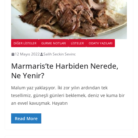
DIĞER LISTELER
GURME NOTLARI
LİSTELER
ODATV YAZILARI
12 Mayıs 2022
Salih Seckin Sevinc
Marmaris’te Harbiden Nerede,
Ne Yenir?
Malum yaz yaklaşıyor. İki zor yılın ardından tek
tesellimiz, güneşli günleri beklemek, deniz ve kuma bir
an evvel kavuşmak. Hayatın
Read More