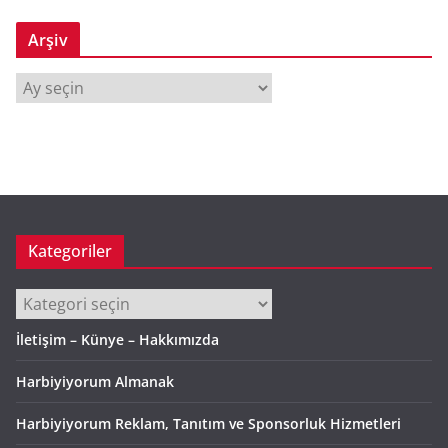
Arşiv
A
r
ş
i
v
Kategoriler
Kategoriler
İletişim – Künye – Hakkımızda
Harbiyiyorum Almanak
Harbiyiyorum Reklam, Tanıtım ve Sponsorluk Hizmetleri