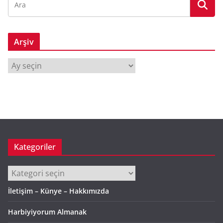
Arşiv
A
r
ş
i
v
Kategoriler
Kategoriler
İletişim – Künye – Hakkımızda
Harbiyiyorum Almanak