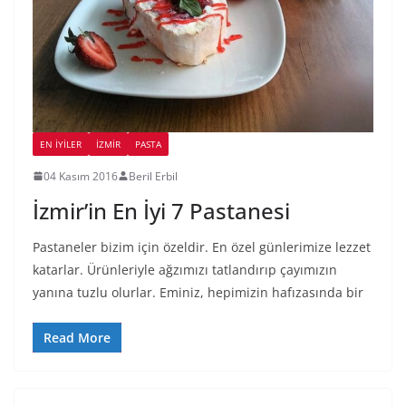
EN İYILER
İZMIR
PASTA
04 Kasım 2016
Beril Erbil
İzmir’in En İyi 7 Pastanesi
Pastaneler bizim için özeldir. En özel günlerimize lezzet
katarlar. Ürünleriyle ağzımızı tatlandırıp çayımızın
yanına tuzlu olurlar. Eminiz, hepimizin hafızasında bir
Read More