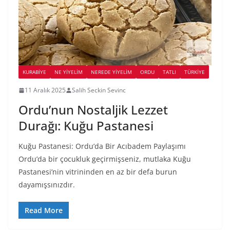
KURABIYE
NE YİYELİM
NEREDE YİYELİM
ORDU
TATLI
TÜRKIYE
11 Aralık 2025
Salih Seckin Sevinc
Ordu’nun Nostaljik Lezzet
Durağı: Kuğu Pastanesi
Kuğu Pastanesi: Ordu’da Bir Acıbadem Paylaşımı
Ordu’da bir çocukluk geçirmişseniz, mutlaka Kuğu
Pastanesi’nin vitrininden en az bir defa burun
dayamışsınızdır.
Read More