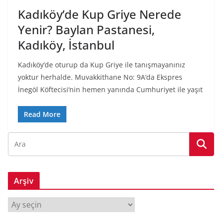
Kadıköy’de Kup Griye Nerede
Yenir? Baylan Pastanesi,
Kadıköy, İstanbul
Kadıköy’de oturup da Kup Griye ile tanışmayanınız
yoktur herhalde. Muvakkithane No: 9A’da Ekspres
İnegöl Köftecisi‘nin hemen yanında Cumhuriyet ile yaşıt
Read More
Arşiv
A
r