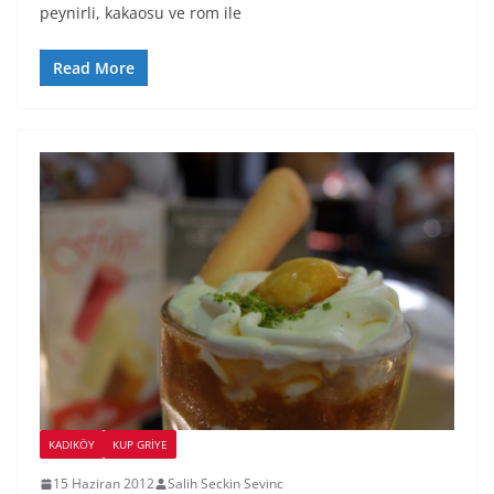
peynirli, kakaosu ve rom ile
Read More
KADIKÖY
KUP GRIYE
15 Haziran 2012
Salih Seckin Sevinc