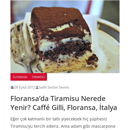
FLORANSA
TIRAMISU
28 Eylül 2012
Salih Seckin Sevinc
Floransa’da Tiramisu Nerede
Yenir? Caffé Gilli, Floransa, İtalya
Eğer çok katmanlı bir tatlı yiyeceksek hiç şüphesiz
Tiramisu‘yu tercih ederiz. Ama adam gibi mascarpone