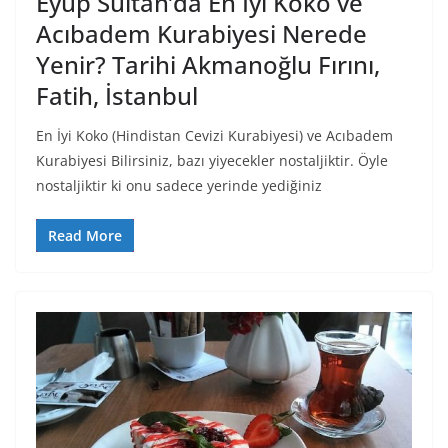
Eyüp Sultan’da En İyi Koko ve
Acıbadem Kurabiyesi Nerede
Yenir? Tarihi Akmanoğlu Fırını,
Fatih, İstanbul
En İyi Koko (Hindistan Cevizi Kurabiyesi) ve Acıbadem
Kurabiyesi Bilirsiniz, bazı yiyecekler nostaljiktir. Öyle
nostaljiktir ki onu sadece yerinde yediğiniz
Read More