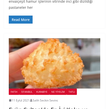
envaiçeşit hamur işlerinin vitrinde inci gibi dizildiği
pastaneler her
Read More
FATIH
İSTANBUL
KURABIYE
NE YİYELİM
TATLI
11 Eylül 2021
Salih Seckin Sevinc