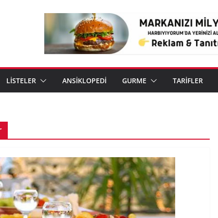
LİSTELER
ANSİKLOPEDİ
GURME
TARİFLER
r