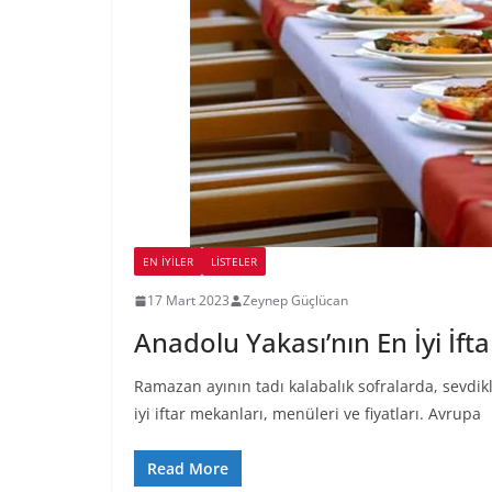
EN İYILER
LİSTELER
17 Mart 2023
Zeynep Güçlücan
Anadolu Yakası’nın En İyi İft
Ramazan ayının tadı kalabalık sofralarda, sevdikle
iyi iftar mekanları, menüleri ve fiyatları. Avrupa
Read More