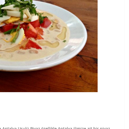
a Antalya Usulü Piyaz özellikle Antalya ilimize ait bir piyaz