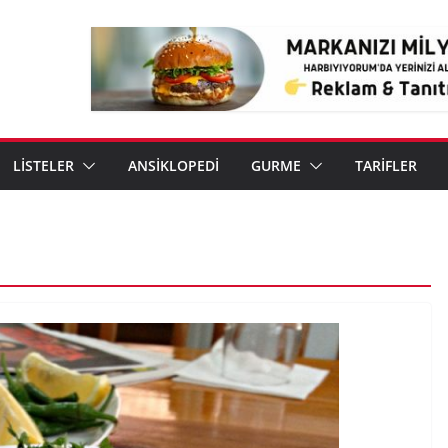
LİSTELER
ANSİKLOPEDİ
GURME
TARİFLER