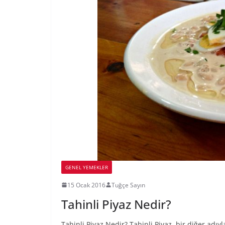
GENEL YEMEKLER
15 Ocak 2016
Tuğçe Sayın
Tahinli Piyaz Nedir?
Tahinli Piyaz Nedir? Tahinli Piyaz, bir diğer adıyl