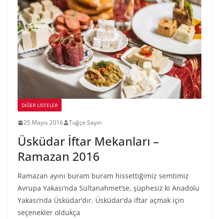
DIĞER LISTELER
25 Mayıs 2016
Tuğçe Sayın
Üsküdar İftar Mekanları –
Ramazan 2016
Ramazan ayını buram buram hissettiğimiz semtimiz
Avrupa Yakası‘nda Sultanahmet‘se, şüphesiz ki Anadolu
Yakası‘nda Üsküdar‘dır. Üsküdar’da iftar açmak için
seçenekler oldukça