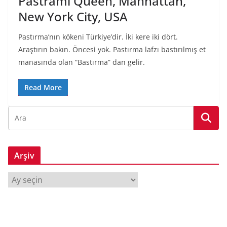
Pastrami Queen, Manhattan,
New York City, USA
Pastırma’nın kökeni Türkiye’dir. İki kere iki dört.
Araştırın bakın. Öncesi yok. Pastırma lafzı bastırılmış et
manasında olan “Bastırma” dan gelir.
Read More
Arşiv
A
r
ş
i