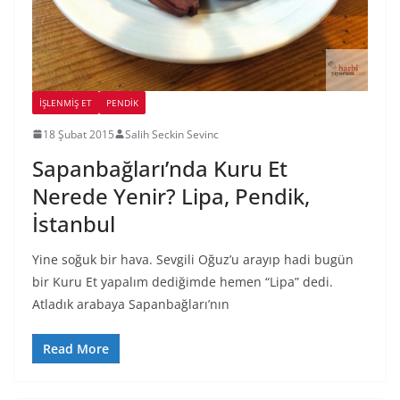
İŞLENMIŞ ET
PENDIK
18 Şubat 2015
Salih Seckin Sevinc
Sapanbağları’nda Kuru Et
Nerede Yenir? Lipa, Pendik,
İstanbul
Yine soğuk bir hava. Sevgili Oğuz’u arayıp hadi bugün
bir Kuru Et yapalım dediğimde hemen “Lipa” dedi.
Atladık arabaya Sapanbağları’nın
Read More