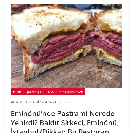
FATIH
İŞLENMIŞ ET
KAPANAN RESTORANLAR
24 Mart 2016
Salih Seckin Sevinc
Eminönü’nde Pastrami Nerede
Yenirdi? Baldır Sirkeci, Eminönü,
İstanbul (Dikkat: Bu Restoran