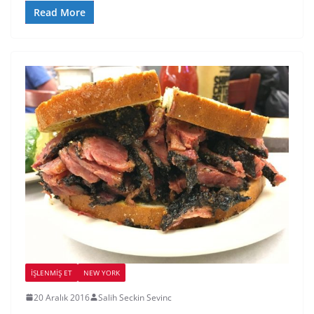
Read More
İŞLENMIŞ ET
NEW YORK
20 Aralık 2016
Salih Seckin Sevinc