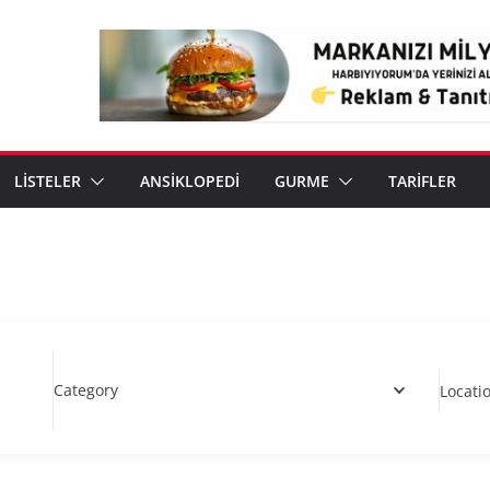
LİSTELER
ANSİKLOPEDİ
GURME
TARİFLER
Category
Locati