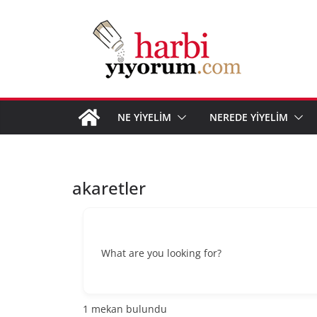
Skip
to
content
NE YİYELİM
NEREDE YİYELİM
akaretler
What are you looking for?
1
mekan bulundu