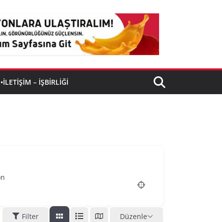
•İLETIŞIM – İŞBIRLIĞI
on
Filter
Düzenle