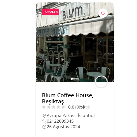
POPÜLER
Blum Coffee House,
Beşiktaş
0.0
(0)
₺
₺
₺
₺
Avrupa Yakası
,
İstanbul
02122699345
26 Ağustos 2024