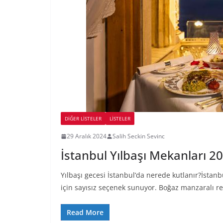
DIĞER LISTELER
LİSTELER
29 Aralık 2024
Salih Seckin Sevinc
İstanbul Yılbaşı Mekanları 20
Yılbaşı gecesi İstanbul’da nerede kutlanır?İstan
için sayısız seçenek sunuyor. Boğaz manzaralı r
Read More