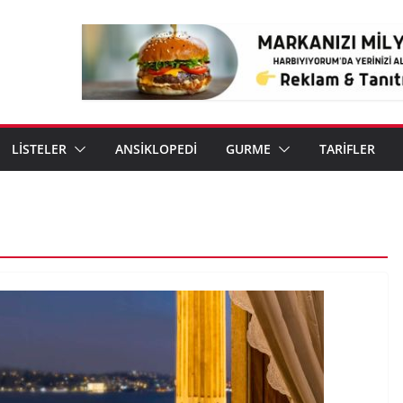
LİSTELER
ANSİKLOPEDİ
GURME
TARİFLER