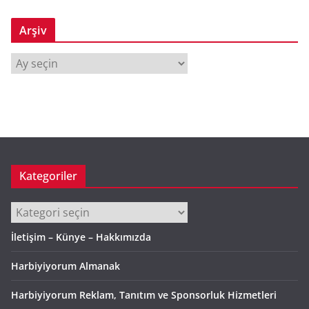
Arşiv
A
r
ş
i
v
Kategoriler
Kategoriler
İletişim – Künye – Hakkımızda
Harbiyiyorum Almanak
Harbiyiyorum Reklam, Tanıtım ve Sponsorluk Hizmetleri