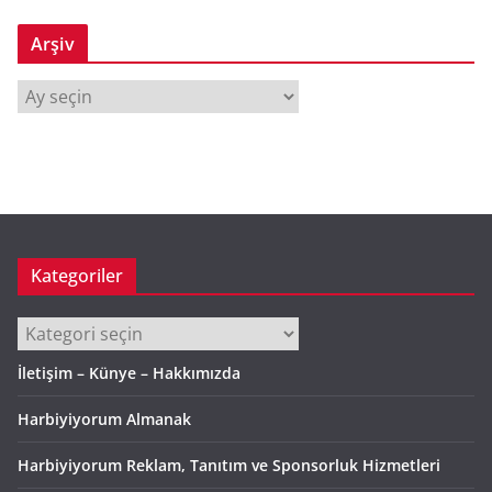
Arşiv
A
r
ş
i
v
Kategoriler
Kategoriler
İletişim – Künye – Hakkımızda
Harbiyiyorum Almanak
Harbiyiyorum Reklam, Tanıtım ve Sponsorluk Hizmetleri