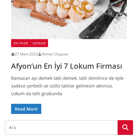
EN İYILER
LİSTELER
27 Mart 2023
Ahmet Ulupınar
Afyon’un En İyi 7 Lokum Firması
Ramazan ayı demek tatlı demek, tatlı denilince de öyle
sadece şerbetli ve sütlü tatlılar gelmesin aklınıza.
Lokum da tatlı grubunda
Read More