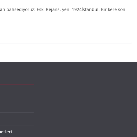
n bahsediyoruz: Eski Rejans, yeni 1924İstanbul. Bir kere son
etleri