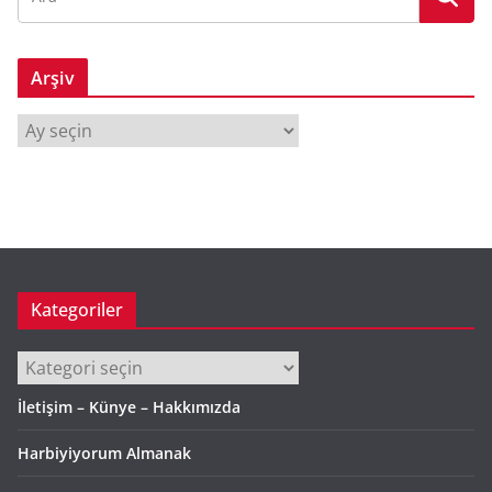
Arşiv
A
r
ş
i
v
Kategoriler
Kategoriler
İletişim – Künye – Hakkımızda
Harbiyiyorum Almanak