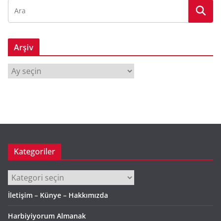
Arşiv
A
r
ş
i
v
Kategoriler
Kategoriler
İletişim – Künye – Hakkımızda
Harbiyiyorum Almanak