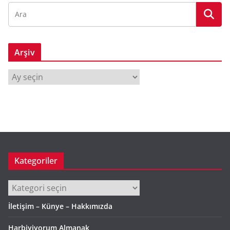
Arşiv
A
r
ş
i
v
Kategoriler
Kategoriler
İletişim – Künye – Hakkımızda
Harbiyiyorum Almanak