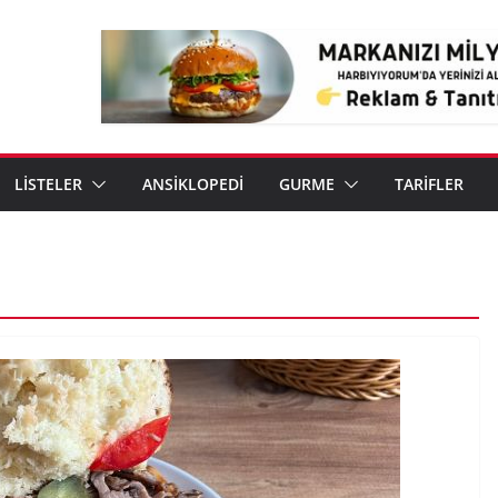
LİSTELER
ANSİKLOPEDİ
GURME
TARİFLER