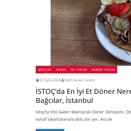
BAĞCILAR
DÖNER
NE YİYELİM
NEREDE YİYELİM
22 Eylül 2024
Salih Seckin Sevinc
İSTOÇ’da En İyi Et Döner Ner
Bağcılar, İstanbul
İstoç’ta Oto Galeri Manzaralı Döner Deneyimi: Dö
esnaf lokantalarıyla dolu bir yer. Ancak