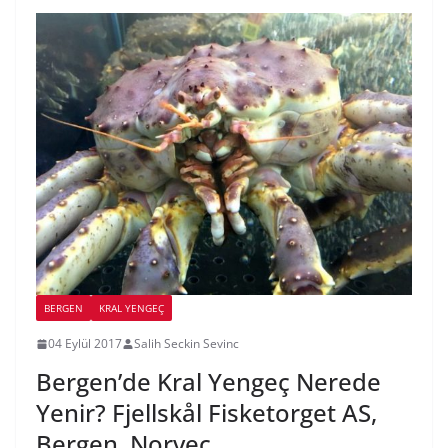
BERGEN
KRAL YENGEÇ
04 Eylül 2017
Salih Seckin Sevinc
Bergen’de Kral Yengeç Nerede
Yenir? Fjellskål Fisketorget AS,
Bergen, Norveç