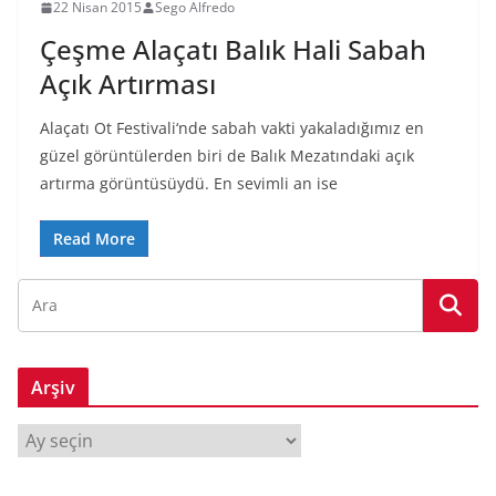
22 Nisan 2015
Sego Alfredo
Çeşme Alaçatı Balık Hali Sabah
Açık Artırması
Alaçatı Ot Festivali‘nde sabah vakti yakaladığımız en
güzel görüntülerden biri de Balık Mezatındaki açık
artırma görüntüsüydü. En sevimli an ise
Read More
Arşiv
A
r
ş