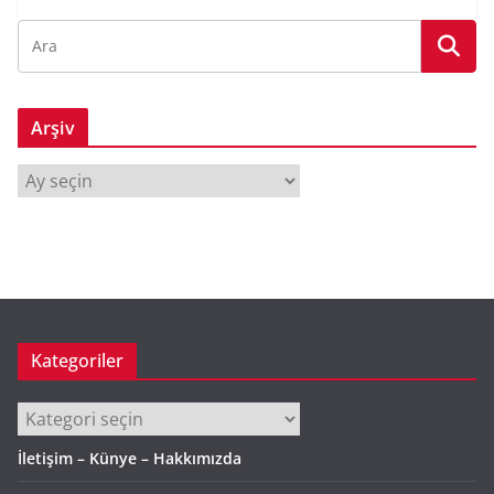
Arşiv
A
r
ş
i
v
Kategoriler
Kategoriler
İletişim – Künye – Hakkımızda