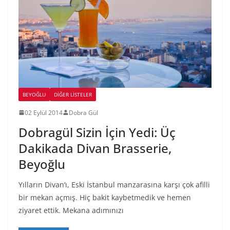
BEYOĞLU
DIĞER LISTELER
02 Eylül 2014
Dobra Gül
Dobragül Sizin İçin Yedi: Üç
Dakikada Divan Brasserie,
Beyoğlu
Yılların Divan‘ı, Eski İstanbul manzarasına karşı çok afilli
bir mekan açmış. Hiç bakit kaybetmedik ve hemen
ziyaret ettik. Mekana adımınızı