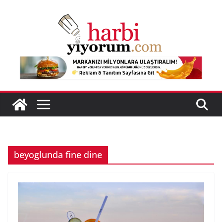
Skip
to
content
beyoglunda fine dine