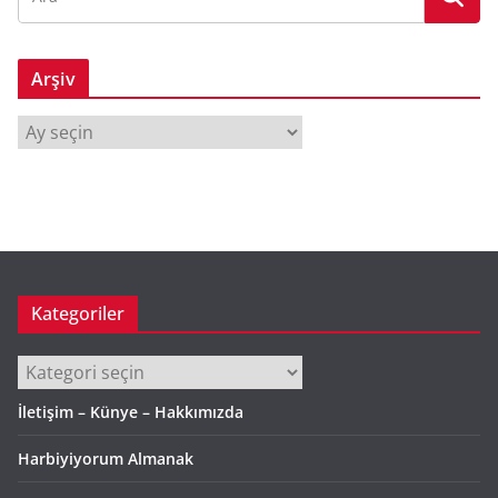
Arşiv
A
r
ş
i
v
Kategoriler
Kategoriler
İletişim – Künye – Hakkımızda
Harbiyiyorum Almanak