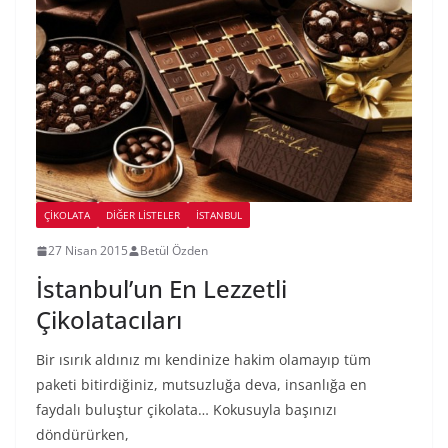
ÇIKOLATA
DIĞER LISTELER
İSTANBUL
27 Nisan 2015
Betül Özden
İstanbul’un En Lezzetli
Çikolatacıları
Bir ısırık aldınız mı kendinize hakim olamayıp tüm
paketi bitirdiğiniz, mutsuzluğa deva, insanlığa en
faydalı buluştur çikolata… Kokusuyla başınızı
döndürürken,