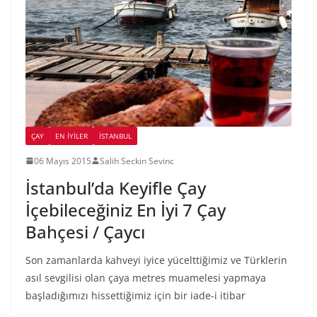
ÇAY
EN İYILER
İSTANBUL
06 Mayıs 2015
Salih Seckin Sevinc
İstanbul’da Keyifle Çay
İçebileceğiniz En İyi 7 Çay
Bahçesi / Çaycı
Son zamanlarda kahveyi iyice yücelttiğimiz ve Türklerin
asıl sevgilisi olan çaya metres muamelesi yapmaya
başladığımızı hissettiğimiz için bir iade-i itibar